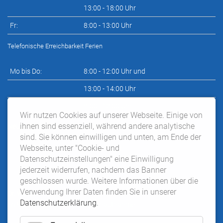
13:00 - 18:00 Uhr
Fr:
8:00 - 13:00 Uhr
Telefonische Erreichbarkeit Ferien
Mo bis Do:
8:00 - 12:00 Uhr und
13:00 - 14:00 Uhr
Fr:
8:00 - 13:00 Uhr
Wir nutzen Cookies auf unserer Webseite. Einige von
ihnen sind essenziell, während andere analytische
Neupatientensprechstunde nach telefonischer Vereinbarung:
sind. Sie können einwilligen und unten, am Ende der
Webseite, unter "Cookie- und
Datenschutzeinstellungen" eine Einwilligung
jederzeit widerrufen, nachdem das Banner
geschlossen wurde. Weitere Informationen über die
Verwendung Ihrer Daten finden Sie in unserer
Dr. Wilke:
Datenschutzerklärung
.
im Moment keine Neupatientenaufnahme