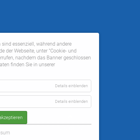
 sind essenziell, während andere
de der Webseite, unter "Cookie- und
derrufen, nachdem das Banner geschlossen
ten finden Sie in unserer
Details einblenden
Details einblenden
⌃
 akzeptieren
NACH OBEN
ssum