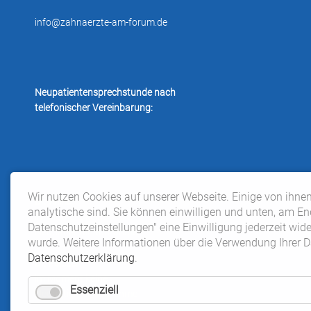
info@zahnaerzte-am-forum.de
Neupatientensprechstunde nach
telefonischer Vereinbarung:
Wir nutzen Cookies auf unserer Webseite. Einige von ihnen
Dr. Wilke:
analytische sind. Sie können einwilligen und unten, am En
im Moment keine
Datenschutzeinstellungen" eine Einwilligung jederzeit wi
Neupatientenaufnahme
wurde. Weitere Informationen über die Verwendung Ihrer Da
Datenschutzerklärung
.
Dr. Pelczer:
im Moment keine
Essenziell
Neupatientenaufnahme