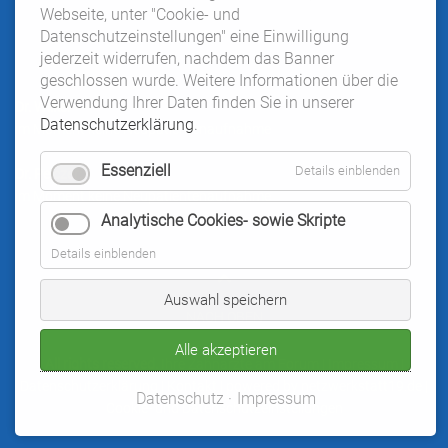
Webseite, unter "Cookie- und
Datenschutzeinstellungen" eine Einwilligung
jederzeit widerrufen, nachdem das Banner
geschlossen wurde. Weitere Informationen über die
Verwendung Ihrer Daten finden Sie in unserer
Dr. Wilke:
Datenschutzerklärung
.
im Moment keine Neupatientenaufnahme
Essenziell
Details einblenden
Dr. Pelczer:
im Moment keine Neupatientenaufnahme
Analytische Cookies- sowie Skripte
Details einblenden
⌃
Auswahl speichern
NACH OBEN
Alle akzeptieren
All rights reserved.
Ihre Zahnärzte am Forum |
Impressum
|
Datenschutzerklärung
|
Kontakt
|
powered by netzwerkstatt19.de
|
Datenschutz
Impressum
Cookie- und Datenschutzeinstellungen