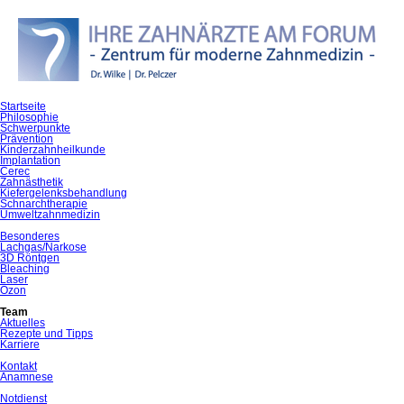
Navigation
Startseite
überspringen
Philosophie
Schwerpunkte
Prävention
Kinderzahnheilkunde
Implantation
Cerec
Zahnästhetik
Kiefergelenksbehandlung
Schnarchtherapie
Umweltzahnmedizin
Besonderes
Lachgas/Narkose
3D Röntgen
Bleaching
Laser
Ozon
Team
Aktuelles
Rezepte und Tipps
Karriere
Kontakt
Anamnese
Notdienst