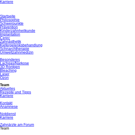
Karriere
Navigation
Startseite
überspringen
Philosophie
Schwerpunkte
Prävention
Kinderzahnheilkunde
Implantation
Cerec
Zahnästhetik
Kiefergelenksbehandlung
Schnarchtherapie
Umweltzahnmedizin
Besonderes
Lachgas/Narkose
3D Röntgen
Bleaching
Laser
Ozon
Team
Aktuelles
Rezepte und Tipps
Karriere
Kontakt
Anamnese
Notdienst
Karriere
Zahnärzte am Forum
Team