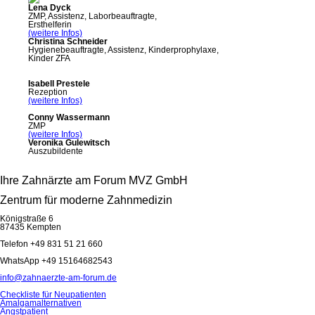
Lena Dyck
ZMP, Assistenz, Laborbeauftragte,
Ersthelferin
(weitere Infos)
Christina Schneider
Hygienebeauftragte, Assistenz, Kinderprophylaxe,
Kinder ZFA
Isabell Prestele
Rezeption
(weitere Infos)
Conny Wassermann
ZMP
(weitere Infos)
Veronika Gulewitsch
Auszubildente
Ihre Zahnärzte am Forum MVZ GmbH
Zentrum für moderne Zahnmedizin
Königstraße 6
87435 Kempten
Telefon +49 831 51 21 660
WhatsApp +49 15164682543
info@zahnaerzte-am-forum.de
Checkliste für Neupatienten
Amalgamalternativen
Angstpatient