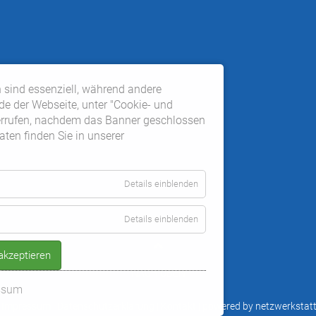
 sind essenziell, während andere
de der Webseite, unter "Cookie- und
derrufen, nachdem das Banner geschlossen
ten finden Sie in unserer
Details einblenden
Details einblenden
⌃
 akzeptieren
NACH OBEN
ssum
|
Impressum
|
Datenschutzerklärung
|
Kontakt
|
powered by netzwerkstat